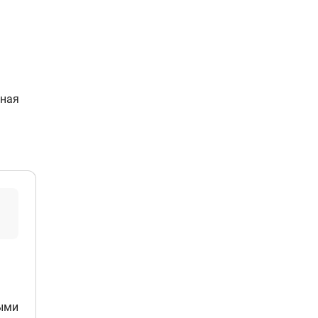
ная
ными