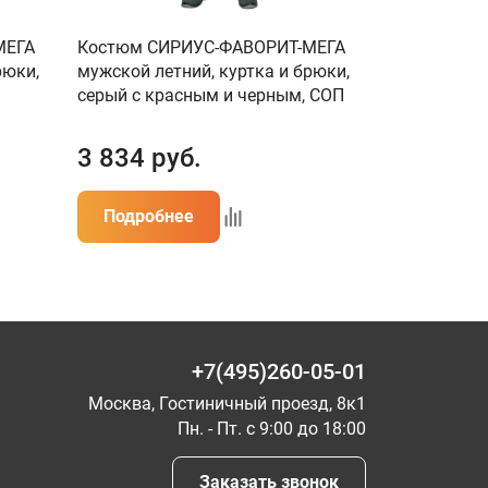
МЕГА
Костюм СИРИУС-ФАВОРИТ-МЕГА
Костюм СИР
рюки,
мужской летний, куртка и брюки,
к зеленый 
серый с красным и черным, СОП
3 834
руб.
1 283
ру
Подробнее
Подробн
+7(495)260-05-01
Москва, Гостиничный проезд, 8к1
Пн. - Пт. с 9:00 до 18:00
Заказать звонок