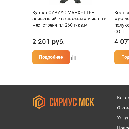
Куртка СИРИУС-МАНХЕТТЕН
Костю
оливковый с оранжевым и чер. тк.
мужско
мех. стрейч пл 260 г/кв.м
полуко
СОП
2 201
руб.
4 07
Подробнее
По
Ката
О ко
Услу
Новос