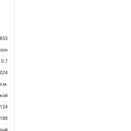
853
зон
0.7
0024
в.м.
ткой
-124
-188
рый