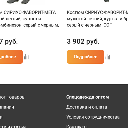
м СИРИУС-ФАВОРИТ-МЕГА
Костюм СИРИУС-ФАВОРИТ-
й летний, куртка и
мужской летний, куртка и б
мбинезон, серый с черным,
серый с черным, СОП
7
руб.
3 902
руб.
дробнее
Подробнее
лог товаров
Спецодежда оптом
мпании
Доставка и оплата
ги
Условия сотрудничества
ти и статьи
Контакты