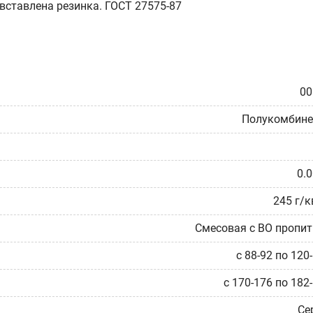
вставлена резинка. ГОСТ 27575-87
00
Полукомбине
0.
245 г/к
Смесовая с ВО пропи
с 88-92 по 120
с 170-176 по 182
Се