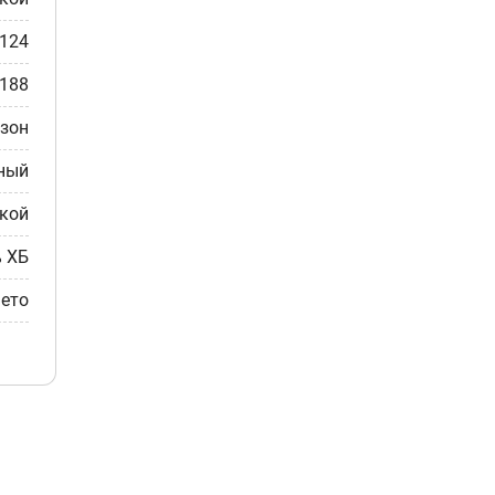
-124
-188
езон
ный
кой
% ХБ
ето