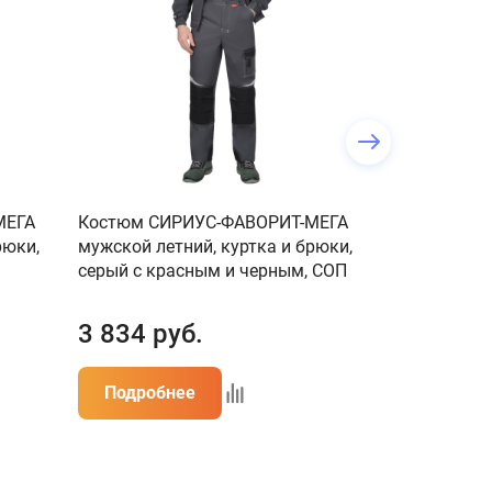
МЕГА
Костюм СИРИУС-ФАВОРИТ-МЕГА
Брюки СИРИ
рюки,
мужской летний, куртка и брюки,
черным
серый с красным и черным, СОП
3 834
руб.
1 607
ру
Подробнее
Подробн