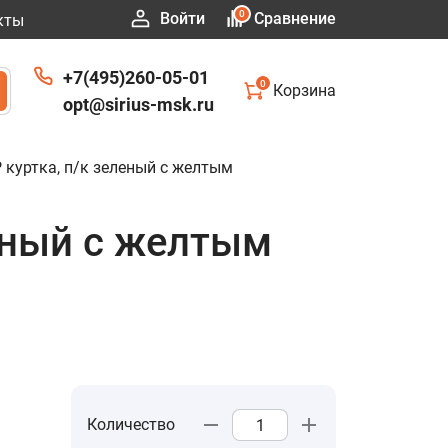
0
Войти
Сравнение
кты
+7(495)260-05-01
0
Корзина
opt@sirius-msk.ru
куртка, п/к зеленый с желтым
еный с желтым
Количество