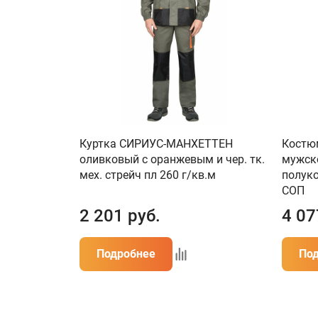
Куртка СИРИУС-МАНХЕТТЕН
Костю
оливковый с оранжевым и чер. тк.
мужско
мех. стрейч пл 260 г/кв.м
полуко
СОП
2 201
руб.
4 07
Подробнее
По