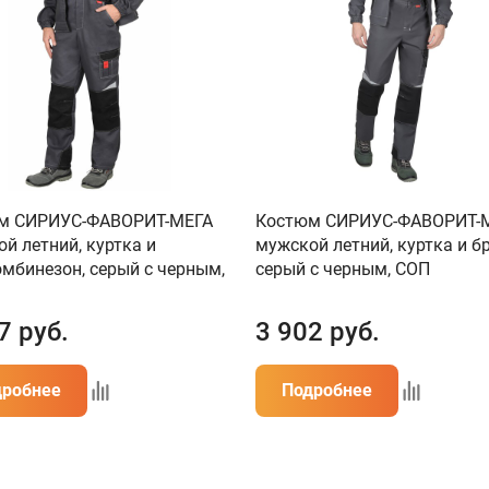
м СИРИУС-ФАВОРИТ-МЕГА
Костюм СИРИУС-ФАВОРИТ-
й летний, куртка и
мужской летний, куртка и б
мбинезон, серый с черным,
серый с черным, СОП
7
руб.
3 902
руб.
дробнее
Подробнее