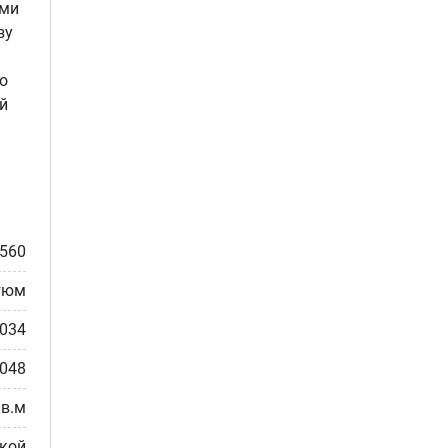
ами
зу
о
й
560
тюм
.034
0048
кв.м
ткой