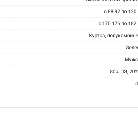
с 88-92 по 120
с 170-176 по 182
Куртка, полукомбин
Зеле
Мужс
80% ПЭ, 20
Л