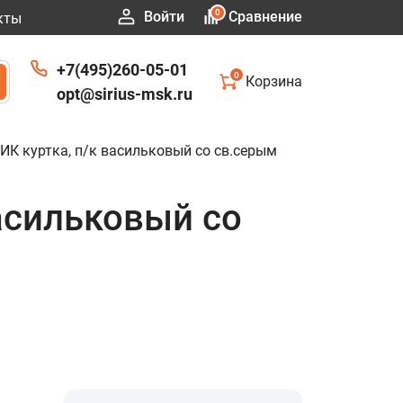
0
Войти
Сравнение
кты
+7(495)260-05-01
0
Корзина
opt@sirius-msk.ru
 куртка, п/к васильковый со св.серым
асильковый со