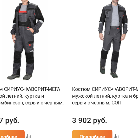
м СИРИУС-ФАВОРИТ-МЕГА
Костюм СИРИУС-ФАВОРИТ-
й летний, куртка и
мужской летний, куртка и б
мбинезон, серый с черным,
серый с черным, СОП
7
руб.
3 902
руб.
дробнее
Подробнее