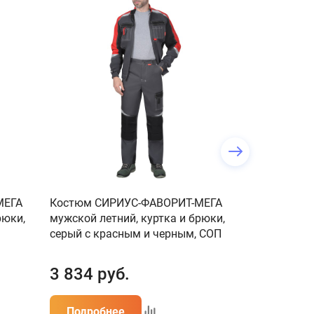
МЕГА
Костюм СИРИУС-ФАВОРИТ-МЕГА
Костюм СИР
рюки,
мужской летний, куртка и брюки,
к зеленый 
серый с красным и черным, СОП
3 834
руб.
1 283
ру
Подробнее
Подробн