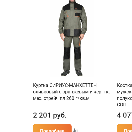
Куртка СИРИУС-МАНХЕТТЕН
Костю
оливковый с оранжевым и чер. тк.
мужско
мех. стрейч пл 260 г/кв.м
полуко
СОП
2 201
руб.
4 07
Подробнее
По