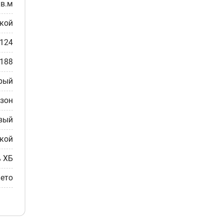
кв.м
ткой
-124
-188
ерый
езон
вый
кой
% ХБ
ето