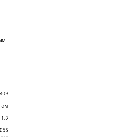
ным
409
тюм
1.3
0055