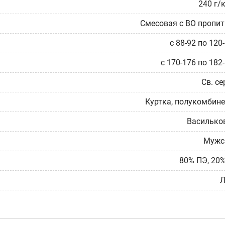
240 г/
Смесовая с ВО пропи
с 88-92 по 120
с 170-176 по 182
Св. с
Куртка, полукомбин
Василько
Мужс
80% ПЭ, 20
Л