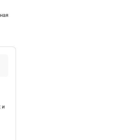
ная
 и