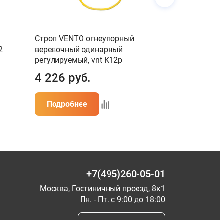
Строп VENTO огнеупорный
Строп VENT
2
веревочный одинарный
одинарный н
регулируемый, vnt К12р
А12
4 226
руб.
2 390
ру
Подробнее
Подробн
+7(495)260-05-01
Москва, Гостиничный проезд, 8к1
Пн. - Пт. с 9:00 до 18:00