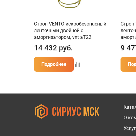
Строп VENTO искробезопасный
Строп
ленточный двойной с
ленто
амортизатором, vnt aТ22
аморти
14 432
руб.
9 47
Подробнее
По
Ката
О ко
Услу