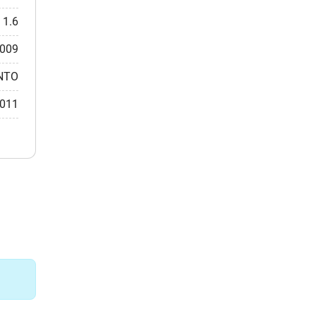
1.6
.009
NTO
2011