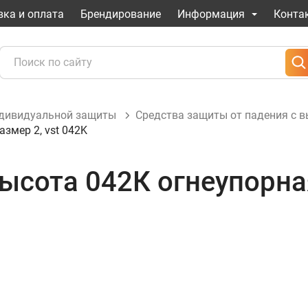
вка и оплата
Брендирование
Информация
Конта
ндивидуальной защиты
Средства защиты от падения с 
змер 2, vst 042K
сота 042К огнеупорная,