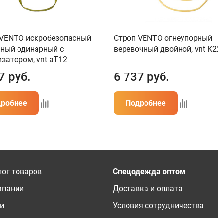
 VENTO искробезопасный
Строп VENTO огнеупорный
чный одинарный с
веревочный двойной, vnt К2
затором, vnt aТ12
7
руб.
6 737
руб.
дробнее
Подробнее
лог товаров
Спецодежда оптом
мпании
Доставка и оплата
ги
Условия сотрудничества