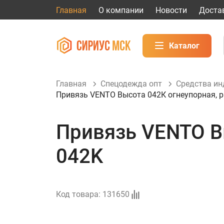
Главная
О компании
Новости
Доста
Каталог
Главная
Спецодежда опт
Средства и
Привязь VENTO Высота 042К огнеупорная, ра
Привязь VENTO Вы
042K
Код товара:
131650