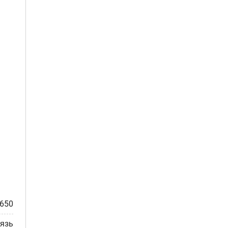
.
650
язь