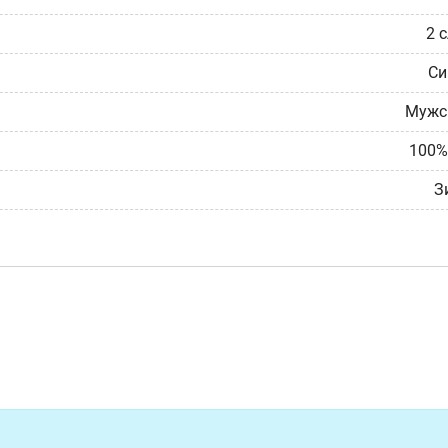
2 
Си
Мужс
100%
З