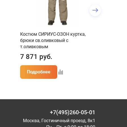
Костюм СИРИУС-ОЗОН куртка,
Жилет СИРИ
брюки св.оливковый с
с капюшоно
т.оливковым
бордовым
7 871
руб.
1 418
ру
Подробнее
Подробн
+7(495)260-05-01
Москва, Гостиничный проезд, 8к1