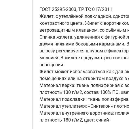
ГОСТ 25295-2003, ТР ТС 017/2011
Жилет, с утеплённой подкладкой, одно
контрастного цвета. Жилет с воротником
ветрозащитным клапаном, со съёмным к
Спинка жилета, удлинённая с фигурной 
двумя нижними боковыми карманами. В
вырезу регулируется шнуром с фиксатор
молнией. В жилете предусмотрен свето
освещении.
Жилет может использоваться как для ак
помещениях или на открытом воздухе в 
Материал верха: ткань полиэфирная с в
плотность 130 г/м2, состав 100% ПЭ, цве
Материал подкладки: ткань полиэфирная,
Материал утеплителя: «Синтепон» плотно
Материал внутреннего воротника: полиэ
плотность 180 г/м2, цвет: синий