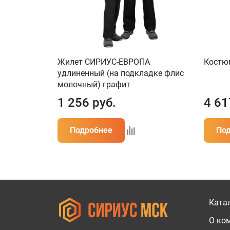
Жилет СИРИУС-ЕВРОПА
Костю
удлиненный (на подкладке флис
молочный) графит
1 256
руб.
4 61
Подробнее
По
Ката
О ко