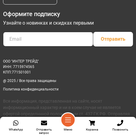
Оформите подписку
Узнайте о новинках и скидках первыми
Отправить
ООО "ИНТЕР ТРЕЙД"
ИНН: 7715974565
КПП:771501001
@ 2025 / Все права защищены
Политика конфиденциальности
Вся информация, представленная на сайте, носят
информационный характер и ни в коем случае не является
офертой определннной положениями ст. 437 ГК РФ. Отправляя
сведения через любую желектронную форму на этом сайте, вы
соглащаетесь на обработку своих персональных данных
WhatsApp
Отправить
Меню
Корзина
Позвонить
запрос