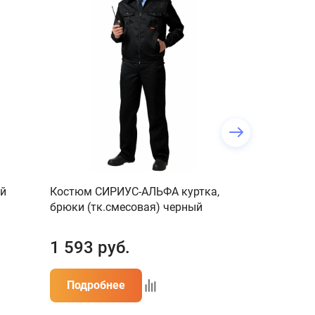
й
Костюм СИРИУС-АЛЬФА куртка,
Костюм СИ
брюки (тк.смесовая) черный
зимний: кур
зеленый
1 593
руб.
3 713
ру
Подробнее
Подробн