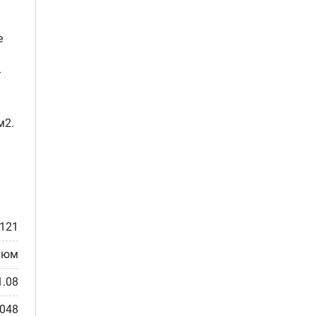
е
–
м2.
121
тюм
1.08
0048