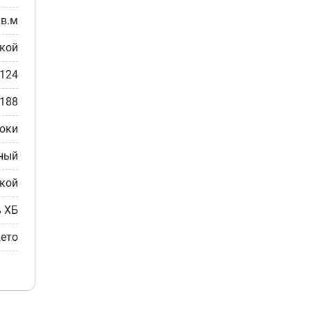
кв.м
ткой
-124
-188
рюки
ный
кой
% ХБ
ето