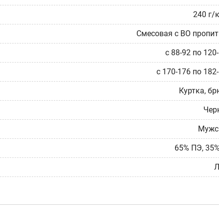
240 г/
Смесовая с ВО пропи
с 88-92 по 120
с 170-176 по 182
Куртка, б
Чер
Мужс
65% ПЭ, 35
Л