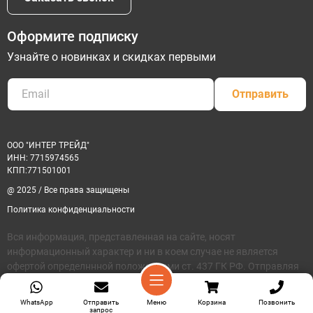
Оформите подписку
Узнайте о новинках и скидках первыми
Отправить
ООО "ИНТЕР ТРЕЙД"
ИНН: 7715974565
КПП:771501001
@ 2025 / Все права защищены
Политика конфиденциальности
Вся информация, представленная на сайте, носят
информационный характер и ни в коем случае не является
офертой определннной положениями ст. 437 ГК РФ. Отправляя
сведения через любую желектронную форму на этом сайте, вы
соглащаетесь на обработку своих персональных данных
WhatsApp
Отправить
Меню
Корзина
Позвонить
запрос