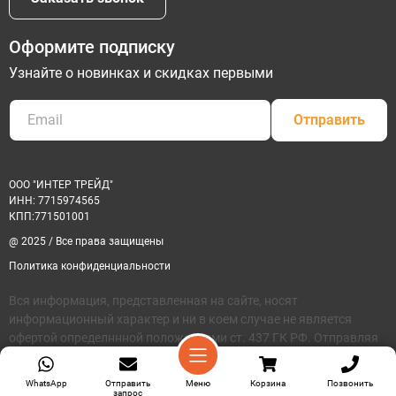
Оформите подписку
Узнайте о новинках и скидках первыми
Отправить
ООО "ИНТЕР ТРЕЙД"
ИНН: 7715974565
КПП:771501001
@ 2025 / Все права защищены
Политика конфиденциальности
Вся информация, представленная на сайте, носят
информационный характер и ни в коем случае не является
офертой определннной положениями ст. 437 ГК РФ. Отправляя
сведения через любую желектронную форму на этом сайте, вы
соглащаетесь на обработку своих персональных данных
WhatsApp
Отправить
Меню
Корзина
Позвонить
запрос