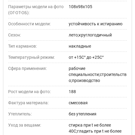
Параметры модели на фото
108х98х105
(ОГ-ОТ-ОБ):
Особенности модели:
устойчивость к истиранию
Сезон:
лето;круглогодичный
Тип карманов:
накладные
Температурный режим:
от +15С° до +25С°
Сфера применения:
рабочие
специальности;строительств
о;производство
Рост модели на фото:
188
Фактура материала:
смесовая
Утеплитель:
без утепления
Уход за вещами:
стирка при t не более
40С;гладить при t не более