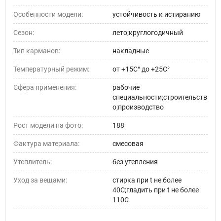
Особенности модели:
устойчивость к истиранию
Сезон:
лето;круглогодичный
Тип карманов:
накладные
Температурный режим:
от +15С° до +25С°
Сфера применения:
рабочие
специальности;строительств
о;производство
Рост модели на фото:
188
Фактура материала:
смесовая
Утеплитель:
без утепления
Уход за вещами:
стирка при t не более
40С;гладить при t не более
110С