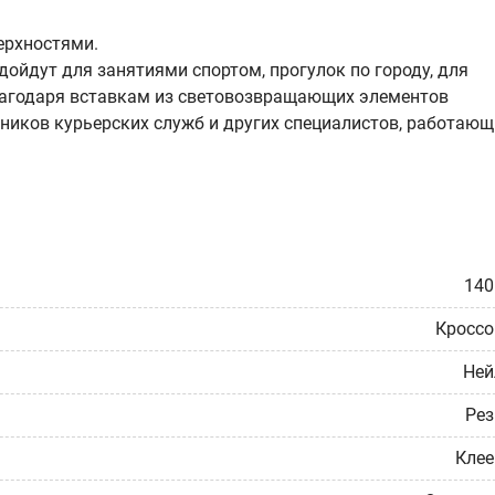
ерхностями.
дойдут для занятиями спортом, прогулок по городу, для
благодаря вставкам из световозвращающих элементов
тников курьерских служб и других специалистов, работающ
140
Кроссо
Ней
Рез
Клее