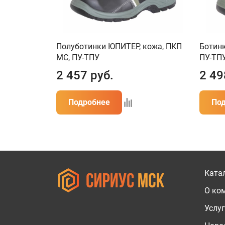
Полуботинки ЮПИТЕР, кожа, ПКП
Ботинк
МС, ПУ-ТПУ
ПУ-ТП
2 457
руб.
2 49
Подробнее
По
Ката
О ко
Услу