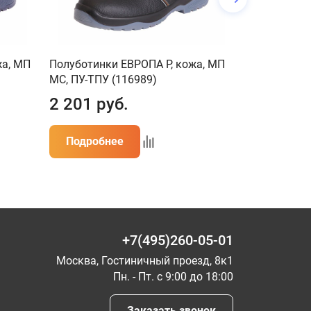
жа, МП
Полуботинки ЕВРОПА Р, кожа, МП
Ботинки с 
МС, ПУ-ТПУ (116989)
БАТАЛЬОН-
2 201
руб.
2 349
ру
Подробнее
Подробн
+7(495)260-05-01
Москва, Гостиничный проезд, 8к1
Пн. - Пт. с 9:00 до 18:00
Заказать звонок