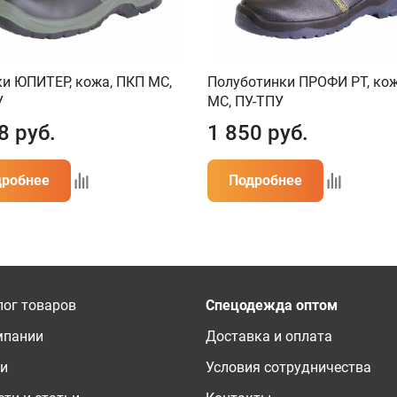
и ЮПИТЕР, кожа, ПКП МС,
Полуботинки ПРОФИ РТ, ко
У
МС, ПУ-ТПУ
8
руб.
1 850
руб.
дробнее
Подробнее
лог товаров
Спецодежда оптом
мпании
Доставка и оплата
ги
Условия сотрудничества