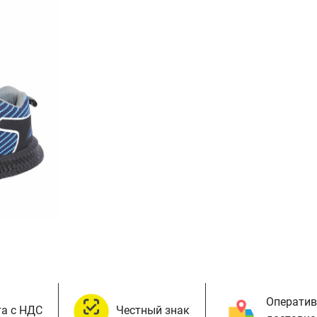
Оператив
а с НДС
Честный знак