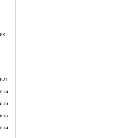
их
621
вки
лон
ина
вой