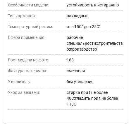
Особенности модели:
устойчивость к истиранию
Тип карманов:
накладные
Температурный режим:
от +15С° до +25С°
Сфера применения:
рабочие
специальности;строительств
о;производство
Рост модели на фото:
188
Фактура материала:
смесовая
Утеплитель:
без утепления
Уход за вещами:
стирка при t не более
40С;гладить при t не более
110С