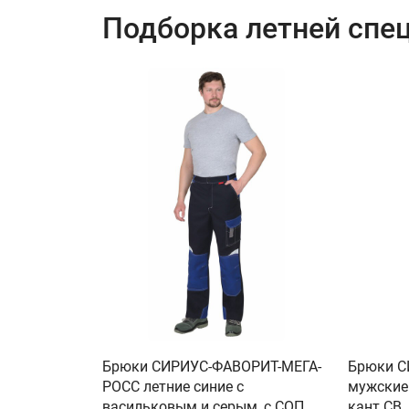
Подборка летней спе
Брюки СИРИУС-ФАВОРИТ-МЕГА-
Брюки 
РОСС летние синие с
мужские 
васильковым и серым, с СОП
кант СВ