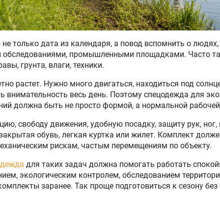
 не только дата из календаря, а повод вспомнить о людях
и обследованиями, промышленными площадками. Часто так
равы, грунта, влаги, техники.
тно растет. Нужно много двигаться, находиться под солнц
ь внимательность весь день. Поэтому спецодежда для экол
ний должна быть не просто формой, а нормальной рабочей
цию, свободу движения, удобную посадку, защиту рук, ног,
 закрытая обувь, легкая куртка или жилет. Комплект долж
 механическим рискам, частым перемещениям по объекту.
одежда
для таких задач должна помогать работать спокойн
нием, экологическим контролем, обследованием территор
омплекты заранее. Так проще подготовиться к сезону без