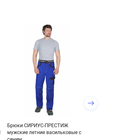
-757 руб.
Брюки СИРИУС-ПРЕСТИЖ
Полукомбинезон "Пе
М
мужские летние васильковые с
серый с черным Арт.
синим